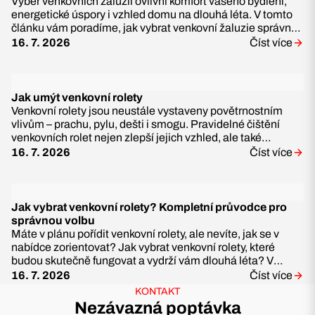
Výběr venkovních žaluzií ovlivní komfort vašeho bydlení,
energetické úspory i vzhled domu na dlouhá léta. V tomto
článku vám poradíme, jak vybrat venkovní žaluzie správně,
na co se zaměřit a jakým
16. 7. 2026
Číst více
Jak umýt venkovní rolety
Venkovní rolety jsou neustále vystaveny povětrnostním
vlivům – prachu, pylu, dešti i smogu. Pravidelné čištění
venkovních rolet nejen zlepší jejich vzhled, ale také
prodlouží jejich životnost a
16. 7. 2026
Číst více
Jak vybrat venkovní rolety? Kompletní průvodce pro
správnou volbu
Máte v plánu pořídit venkovní rolety, ale nevíte, jak se v
nabídce zorientovat? Jak vybrat venkovní rolety, které
budou skutečně fungovat a vydrží vám dlouhá léta? V
tomto článku se dozvíte vše
16. 7. 2026
Číst více
KONTAKT
Nezávazná poptávka