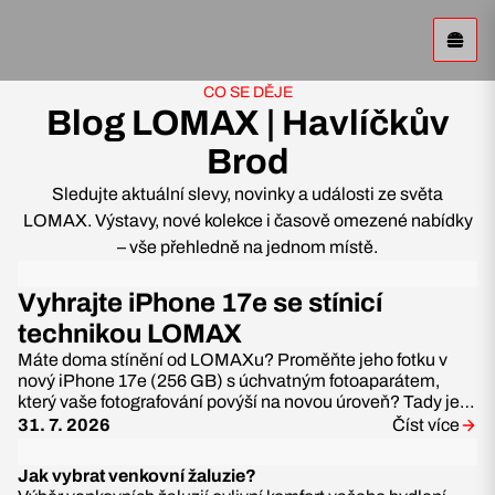
CO SE DĚJE
Blog LOMAX | Havlíčkův
Brod
Sledujte aktuální slevy, novinky a události ze světa
LOMAX. Výstavy, nové kolekce i časově omezené nabídky
– vše přehledně na jednom místě.
Vyhrajte iPhone 17e se stínicí
technikou LOMAX
Máte doma stínění od LOMAXu? Proměňte jeho fotku v
nový iPhone 17e (256 GB) s úchvatným fotoaparátem,
který vaše fotografování povýší na novou úroveň? Tady je
vaše šance! Jsme na lovu těch nejlepších
31. 7. 2026
Číst více
Jak vybrat venkovní žaluzie?