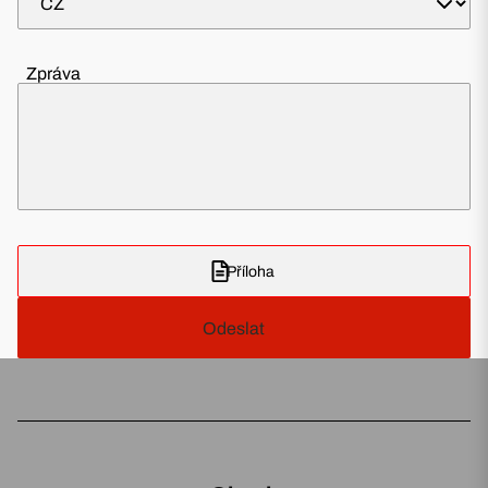
Zpráva
Příloha
Odeslat